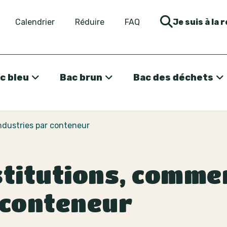
Calendrier
Réduire
FAQ
Je suis à la 
c bleu
Bac brun
Bac des déchets
ndustries par conteneur
stitutions, comme
 conteneur