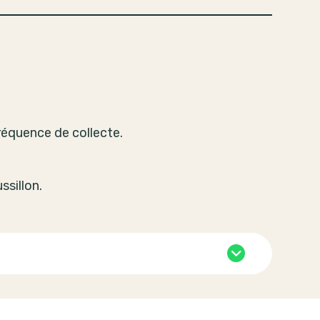
t
réquence de collecte.
ssillon.