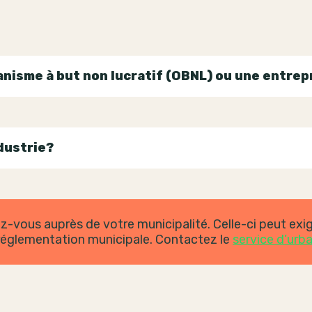
anisme à but non lucratif (OBNL) ou une entrep
dustrie?
z-vous auprès de votre municipalité. Celle-ci peut exi
 réglementation municipale. Contactez le
service d’urb