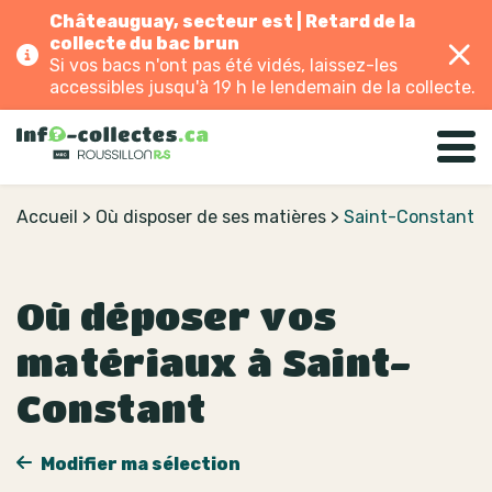
Châteauguay, secteur est | Retard de la
collecte du bac brun
Si vos bacs n'ont pas été vidés, laissez-les
accessibles jusqu'à 19 h le lendemain de la collecte.
Accueil
>
Où disposer de ses matières
>
Saint-Constant
Où déposer vos
matériaux à Saint-
Constant
Modifier ma sélection