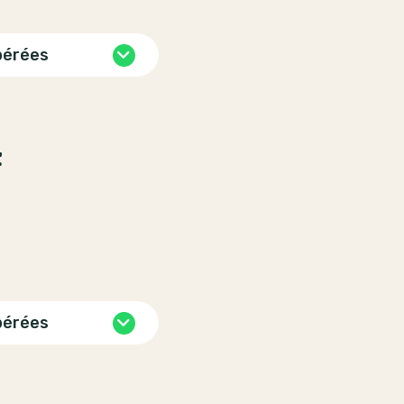
pérées
t
pérées