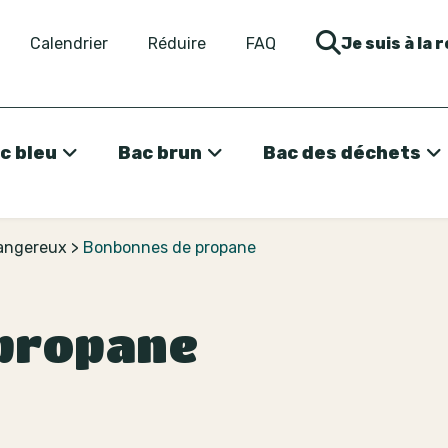
Calendrier
Réduire
FAQ
Je suis à la 
c bleu
Bac brun
Bac des déchets
dangereux
>
Bonbonnes de propane
propane