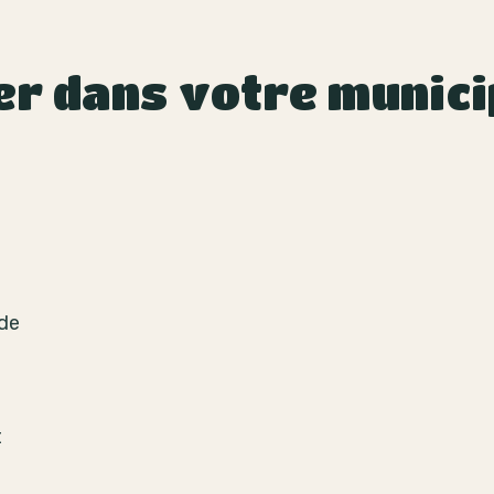
er dans votre munici
 de
t