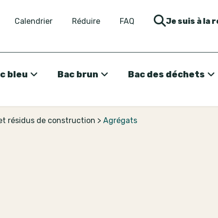
Calendrier
Réduire
FAQ
Je suis à la 
c bleu
Bac brun
Bac des déchets
et résidus de construction
>
Agrégats