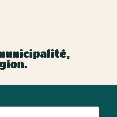
unicipalité,
gion.