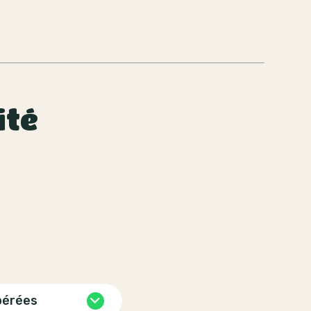
ité
pérées