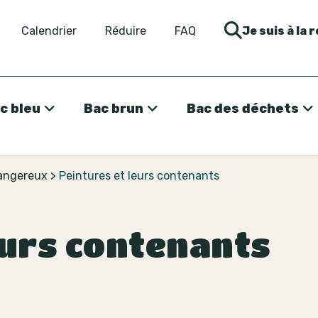
Calendrier
Réduire
FAQ
Je suis à la 
c bleu
Bac brun
Bac des déchets
dangereux
>
Peintures et leurs contenants
eurs contenants