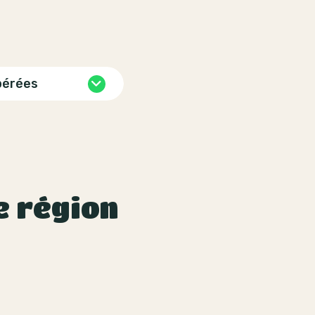
pérées
e région