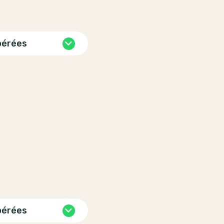
pérées
pérées