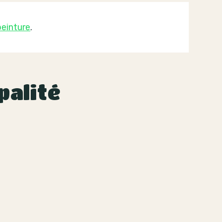
einture
.
palité