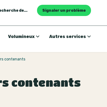
recherche de...
Signaler un problème
Volumineux
Autres services
eurs contenants
urs contenants