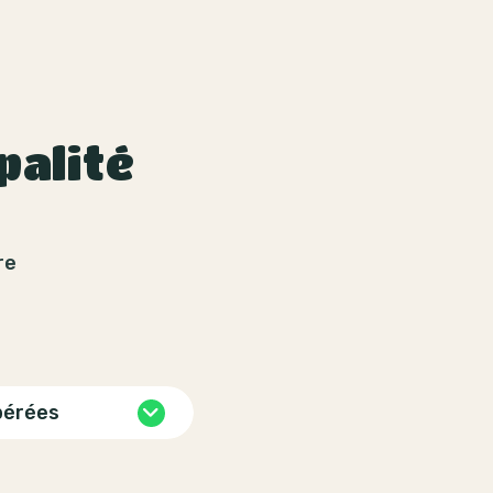
palité
re
pérées