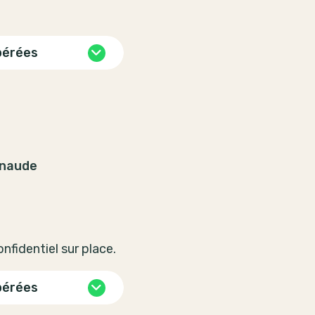
pérées
enaude
fidentiel sur place.
pérées