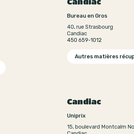
Candiac
Bureau en Gros
40, rue Strasbourg
Candiac
450 659-1012
Autres matières récu
Candiac
Uniprix
15, boulevard Montcalm N
Candiac