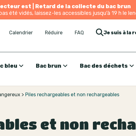
cteur est | Retard de la collecte du bac brun
pas été vidés, laissez-les accessibles jusqu'à 19 h le le
Calendrier
Réduire
FAQ
Je suis à la 
c bleu
Bac brun
Bac des déchets
dangereux
>
Piles rechargeables et non rechargeables
ables et non rech