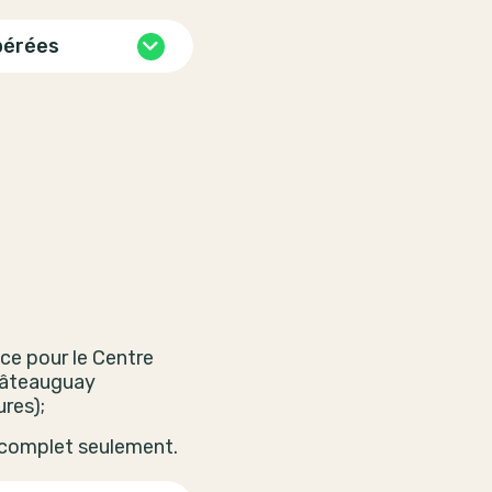
pérées
ce pour le Centre
âteauguay
res);
 complet seulement.