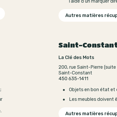
l’aide d’un marquer di
Autres matières récu
Saint-Constan
La Clé des Mots
200, rue Saint-Pierre (suite
Saint-Constant
450 635-1411
;
Objets en bon état et
ur
Les meubles doivent êt
.
Autres matières récu