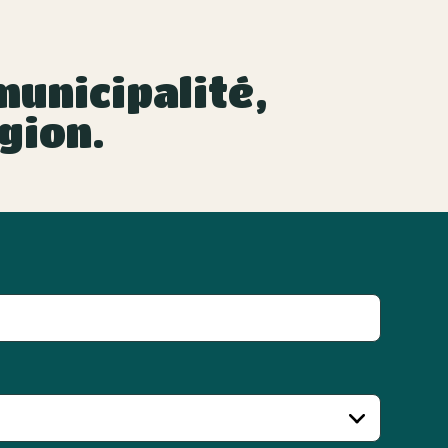
unicipalité,
gion.