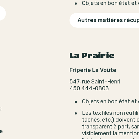
Objets en bon état et
Autres matières récu
La Prairie
Friperie La Voûte
547, rue Saint-Henri
450 444-0803
Objets en bon état et
;
Les textiles non réutil
tâchés, etc.) doivent 
transparent à part, san
le
visiblement la mention