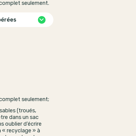
 complet seulement.
pérées
 complet seulement;
isables (troués,
être dans un sac
s oublier d’écrire
 « recyclage » à