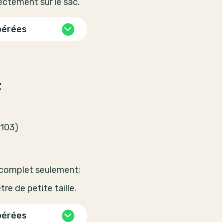
rectement sur le sac.
pérées
t
 103)
 complet seulement;
re de petite taille.
pérées