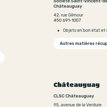
Société Saint-Vincent-d
Châteauguay
42, rue Gilmour
450 691-1007
Objets en bon état et
Autres matières récu
t
Châteauguay
CLSC Châteauguay
95, avenue de la Verdure