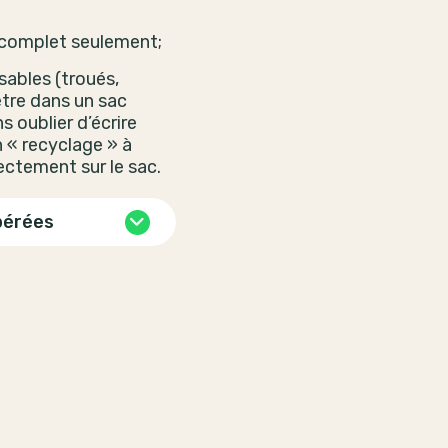
 complet seulement;
isables (troués,
être dans un sac
s oublier d’écrire
 « recyclage » à
rectement sur le sac.
pérées