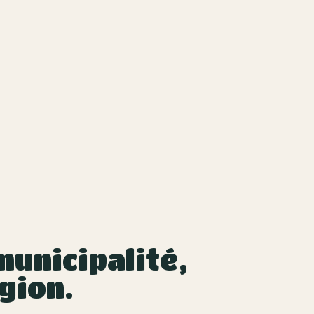
unicipalité,
gion.