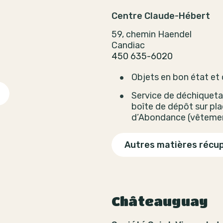
Centre Claude-Hébert
59, chemin Haendel
Candiac
450 635-6020
t
Objets en bon état et
Service de déchiquetag
boîte de dépôt sur pla
d’Abondance (vêtemen
Autres matières récu
Châteauguay