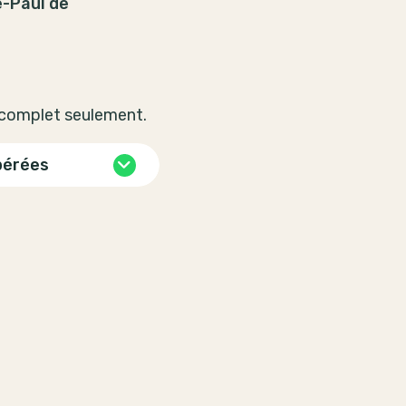
e-Paul de
 complet seulement.
pérées