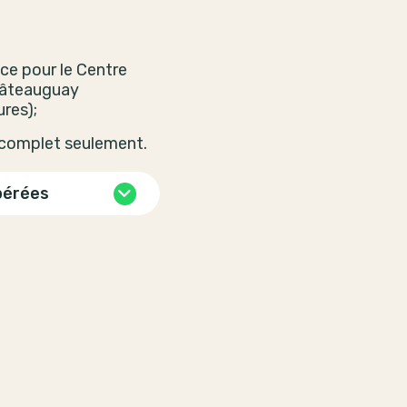
ce pour le Centre
âteauguay
res);
 complet seulement.
pérées