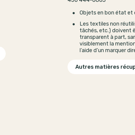
450 444-0803
Objets en bon état et
Les textiles non réutil
tâchés, etc.) doivent 
t
transparent à part, san
visiblement la mention
l’aide d’un marquer di
Autres matières récu