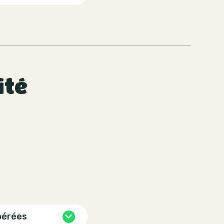
ité
pérées