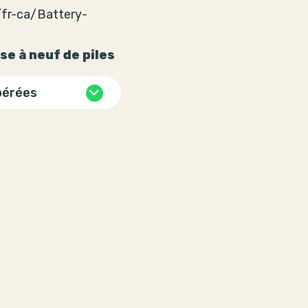
/fr-ca/Battery-
e à neuf de piles
pérées