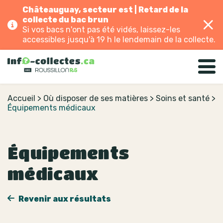
Châteauguay, secteur est | Retard de la
collecte du bac brun
Si vos bacs n'ont pas été vidés, laissez-les
accessibles jusqu'à 19 h le lendemain de la collecte.
Accueil
>
Où disposer de ses matières
>
Soins et santé
>
Équipements médicaux
Équipements
médicaux
Revenir aux résultats