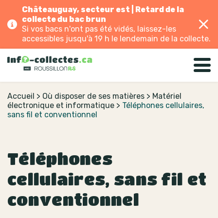
Châteauguay, secteur est | Retard de la
collecte du bac brun
Si vos bacs n'ont pas été vidés, laissez-les
accessibles jusqu'à 19 h le lendemain de la collecte.
Accueil
>
Où disposer de ses matières
>
Matériel
électronique et informatique
>
Téléphones cellulaires,
sans fil et conventionnel
Téléphones
cellulaires, sans fil et
conventionnel