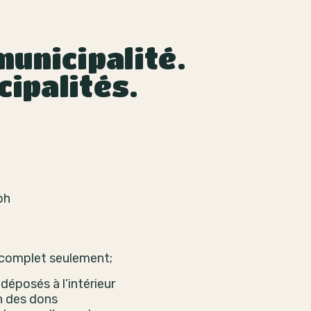
unicipalité.
cipalités.
ph
 complet seulement;
déposés à l’intérieur
n des dons