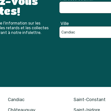
ez-vous
tes!
 l'information sur les
Ville
es retards et les collectes
ant à notre infolettre.
Catpcha
Candiac
Saint-Constant
Châteauguay
Saint-Isidore