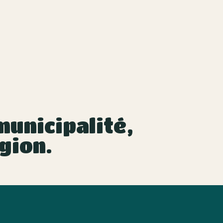
unicipalité,
gion.