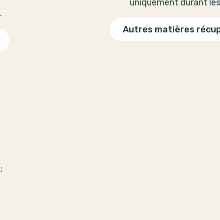
uniquement durant les
.
Autres matières récu
;