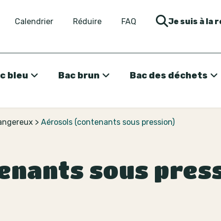
Calendrier
Réduire
FAQ
Je suis à la 
c bleu
Bac brun
Bac des déchets
dangereux
>
Aérosols (contenants sous pression)
enants sous pres