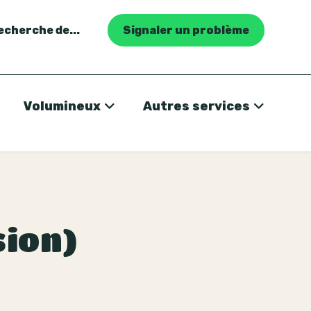
recherche de...
Signaler un problème
Volumineux
Autres services
sion)