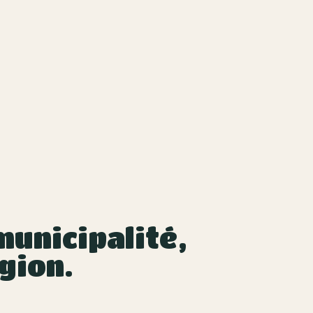
unicipalité,
gion.