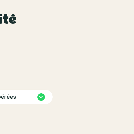
ité
pérées