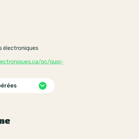
s électroniques
ectroniques.ca/qc/quoi-
pérées
ine