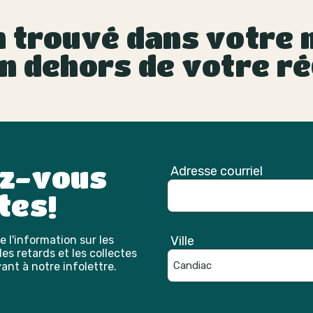
 trouvé dans votre m
n dehors de votre ré
ez-vous
Adresse courriel
tes!
 l'information sur les
Ville
es retards et les collectes
ant à notre infolettre.
Catpcha