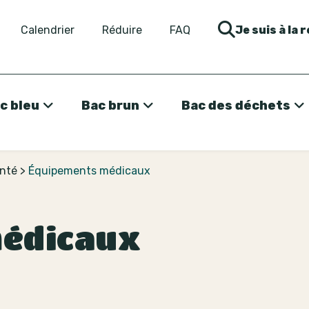
Calendrier
Réduire
FAQ
Je suis à la 
c bleu
Bac brun
Bac des déchets
anté
>
Équipements médicaux
édicaux