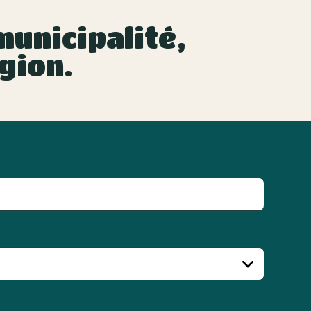
unicipalité,
gion.