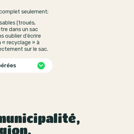
 complet seulement;
isables (troués,
être dans un sac
s oublier d’écrire
 « recyclage » à
rectement sur le sac.
pérées
unicipalité,
gion.