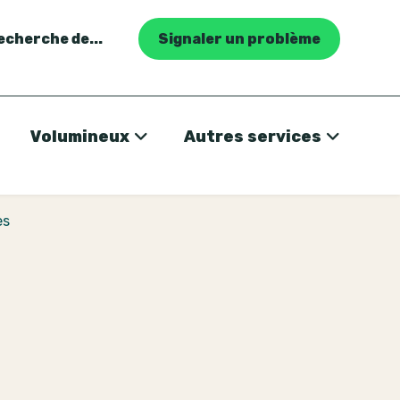
recherche de...
Signaler un problème
Volumineux
Autres services
es