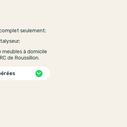
 complet seulement;
talyseur;
de meubles à domicile
 MRC de Roussillon.
pérées