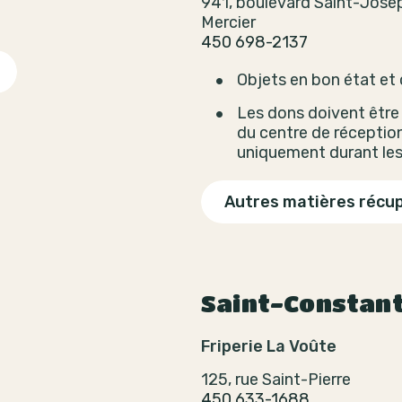
941, boulevard Saint-Jose
Mercier
450 698-2137
Objets en bon état et
Les dons doivent être 
du centre de réceptio
uniquement durant les
Autres matières récu
Saint-Constan
Friperie La Voûte
125, rue Saint-Pierre
450 633-1688