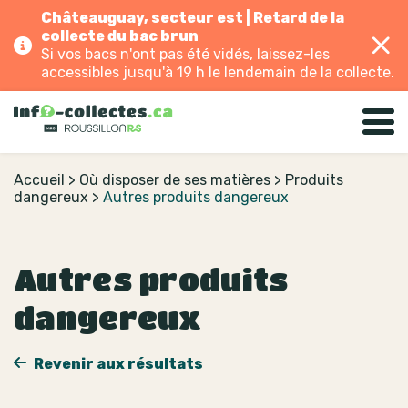
Châteauguay, secteur est | Retard de la
collecte du bac brun
Si vos bacs n'ont pas été vidés, laissez-les
accessibles jusqu'à 19 h le lendemain de la collecte.
Accueil
>
Où disposer de ses matières
>
Produits
dangereux
>
Autres produits dangereux
Autres produits
dangereux
Revenir aux résultats