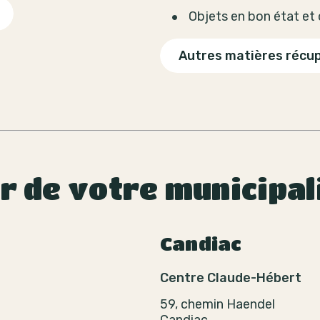
Objets en bon état e
Autres matières récu
ur de votre municipal
Candiac
Centre Claude-Hébert
59, chemin Haendel