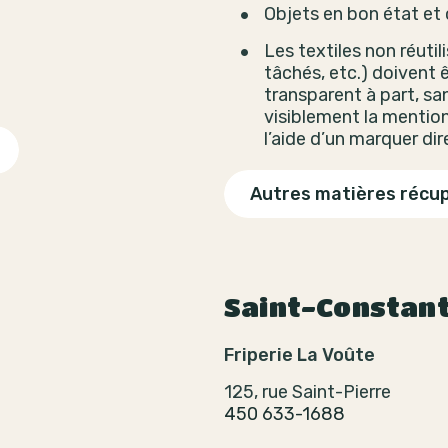
Objets en bon état et
Les textiles non réutil
tâchés, etc.) doivent 
t
transparent à part, san
visiblement la mention
l’aide d’un marquer di
Autres matières récu
Saint-Constan
Friperie La Voûte
125, rue Saint-Pierre
450 633-1688