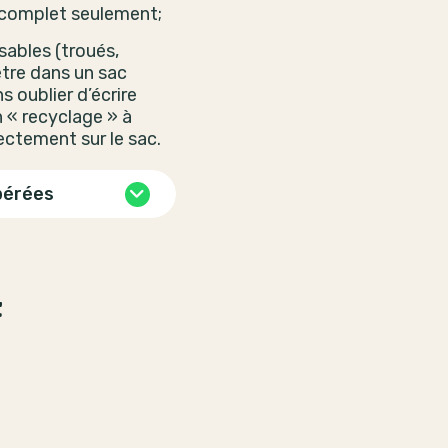
 complet seulement;
isables (troués,
être dans un sac
s oublier d’écrire
 « recyclage » à
rectement sur le sac.
pérées
t