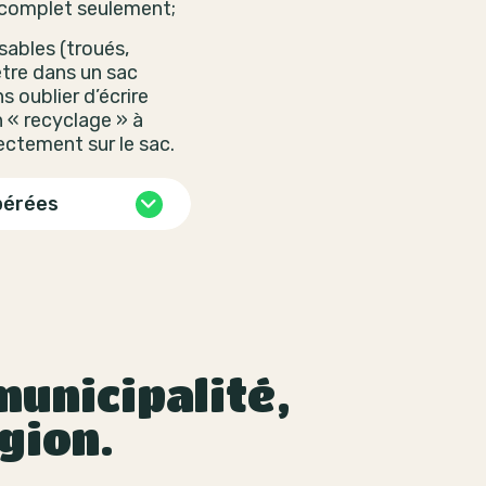
 complet seulement;
isables (troués,
être dans un sac
s oublier d’écrire
 « recyclage » à
rectement sur le sac.
pérées
unicipalité,
gion.