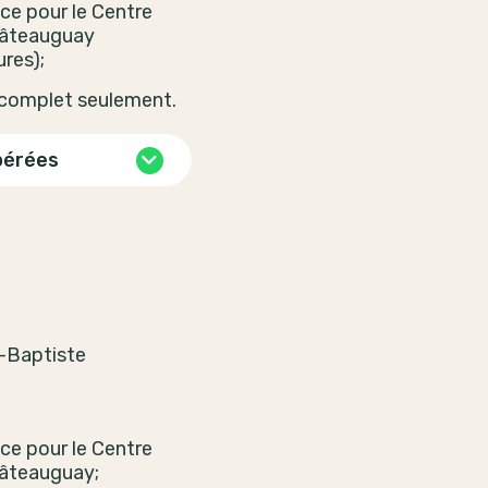
ce pour le Centre
âteauguay
res);
 complet seulement.
pérées
-Baptiste
ce pour le Centre
âteauguay;