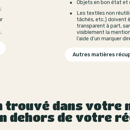
Objets en bon état et
;
Les textiles non réutil
ur
tâchés, etc.) doivent 
transparent à part, san
.
visiblement la mention
l’aide d’un marquer di
Autres matières récu
 trouvé dans votre m
n dehors de votre ré