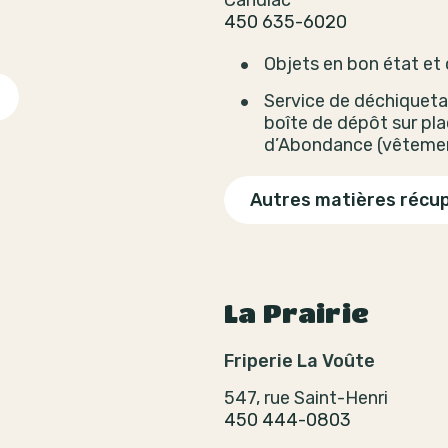
Candiac
450 635-6020
t
Objets en bon état et
Service de déchiquetag
boîte de dépôt sur pla
d’Abondance (vêtemen
Autres matières récu
La Prairie
Friperie La Voûte
547, rue Saint-Henri
450 444-0803