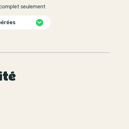
t complet seulement
pérées
ité