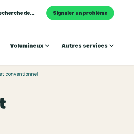
recherche de...
Signaler un problème
Volumineux
Autres services
l et conventionnel
t