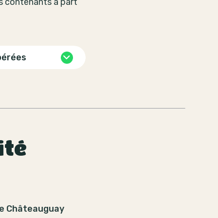
es contenants à part
pérées
ité
e Châteauguay