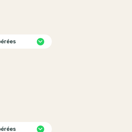
pérées
pérées