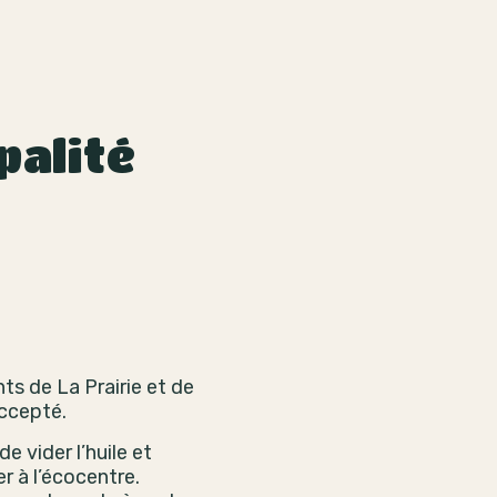
palité
ts de La Prairie et de
ccepté.
e vider l’huile et
r à l’écocentre.