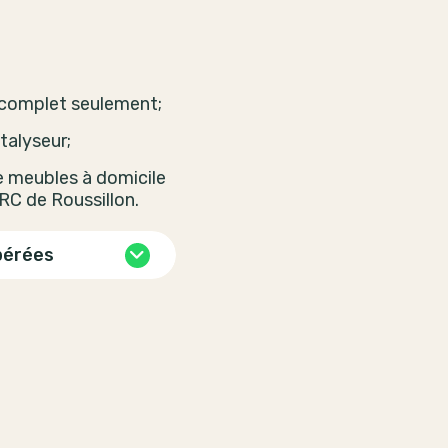
 complet seulement;
talyseur;
de meubles à domicile
 MRC de Roussillon.
pérées